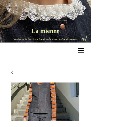
La mienne
sustainable fashion
•
handmade
•
secondhand
•
rework