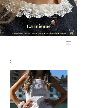
La mienne
sustainable fashion
•
handmade
•
secondhand
•
rework