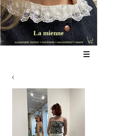
La mienne
sustainable fashion
•
handmade
•
secondhand
•
rework