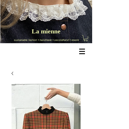
La mienne
sustainable fashion
•
handmade
•
secondhand
•
rework